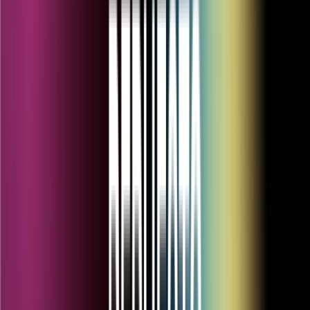
Acceda a su cuenta
Inicio
.
REPUESTOS
.
SHAVERS
.
MUSHROOM
Inicio
.
REPUESTOS
.
SHAVERS
.
MUSHROOM
MUSHROOM