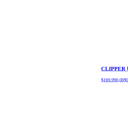
CLIPPER
$169.990,00
$9