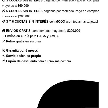
💳 
3 CUOTAS SIN INTERÉS
 pagando por Mercado Pago en compras 
mayores a 
$60.000
💳 
6 CUOTAS SIN INTERÉS
 pagando por Mercado Pago en compras 
mayores a 
$200.000
💳 
3 Y 6 CUOTAS SIN INTERÉS
 con 
MODO
 ¡con todas las tarjetas!
🚚 
ENVÍOS GRATIS
 para compras mayores a 
$200.000
⚡ 
Envíos en el día
 para 
CABA y AMBA
📍 
Retiro gratis
 en sucursal
🛠 
Garantía por 6 meses
🔧 
Servicio técnico propio
🎁 
Cupón de descuento
 para tu próxima compra